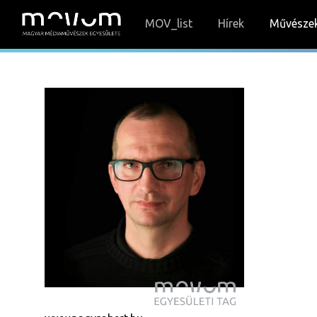
MOV_list
Hírek
Művésze