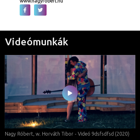
www.nagyrobert.hu
Videómunkák
Nagy Róbert,
w. Horváth Tibor
- Videó 9dsfsdfsd (2020)