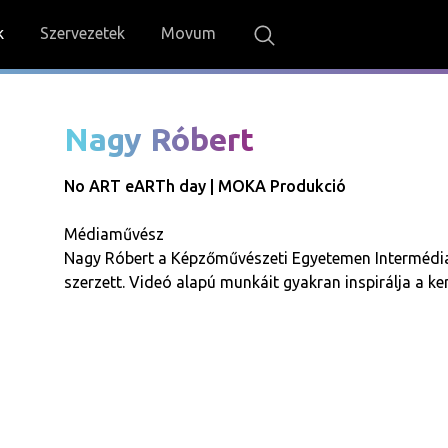
k
Szervezetek
Movum
Nagy Róbert
No ART eARTh day
|
MOKA Produkció
Médiaművész
Nagy Róbert a Képzőművészeti Egyetemen Intermédi
szerzett. Videó alapú munkáit gyakran inspirálja a ke