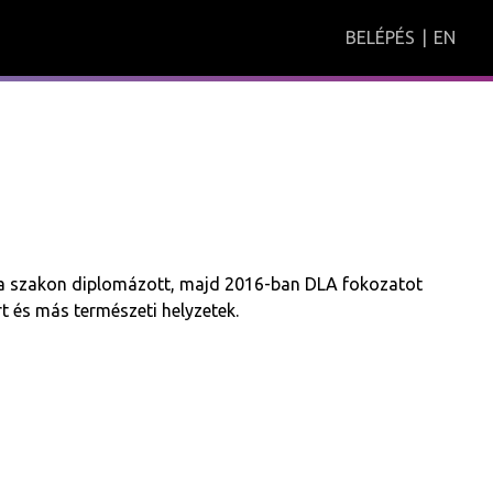
BELÉPÉS
|
EN
a szakon diplomázott, majd 2016-ban DLA fokozatot
rt és más természeti helyzetek.