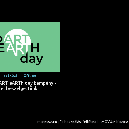
mzetközi |
Offline
o ART eARTh day kampány -
tel beszélgettünk
Impresszum |
Felhasználási feltételek |
MOVUM Közöss