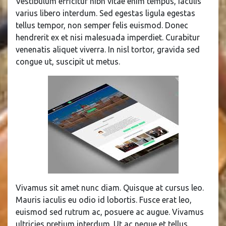
Vestibulum efficitur nibh vitae enim tempus, iaculis
varius libero interdum. Sed egestas ligula egestas
tellus tempor, non semper felis euismod. Donec
hendrerit ex et nisi malesuada imperdiet. Curabitur
venenatis aliquet viverra. In nisl tortor, gravida sed
congue ut, suscipit ut metus.
Vivamus sit amet nunc diam. Quisque at cursus leo.
Mauris iaculis eu odio id lobortis. Fusce erat leo,
euismod sed rutrum ac, posuere ac augue. Vivamus
ultricies pretium interdum. Ut ac neque et tellus