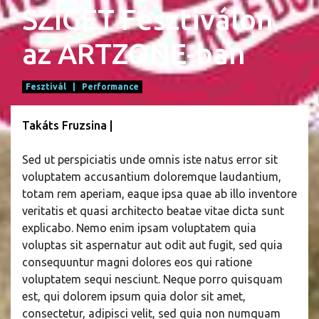
SZIGET Fesztiválon
az ARTZONE-ban
Fesztivál |
Performance
Takáts Fruzsina |
Sed ut perspiciatis unde omnis iste natus error sit
voluptatem accusantium doloremque laudantium,
totam rem aperiam, eaque ipsa quae ab illo inventore
veritatis et quasi architecto beatae vitae dicta sunt
explicabo. Nemo enim ipsam voluptatem quia
voluptas sit aspernatur aut odit aut fugit, sed quia
consequuntur magni dolores eos qui ratione
voluptatem sequi nesciunt. Neque porro quisquam
est, qui dolorem ipsum quia dolor sit amet,
consectetur, adipisci velit, sed quia non numquam